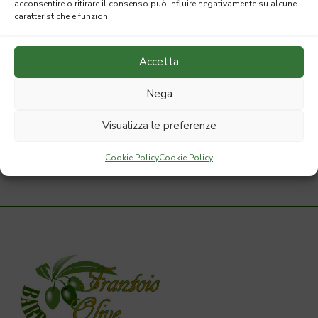
Confezioni
acconsentire o ritirare il consenso può influire negativamente su alcune
caratteristiche e funzioni.
Conserve
Accetta
Creme
Nega
Olio Extravergine di Oliva
Visualizza le preferenze
Carrello
Cookie Policy
Cookie Policy