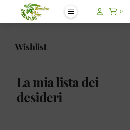
0
Wishlist
La mia lista dei
desideri