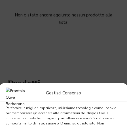
Non è stato ancora aggiunto nessun prodotto alla
lista
Prodotti
Gestisci Consenso
Tutti i prodotti
Per fornire le migliori esperienze, utilizziamo tecnologie come i cookie
per memorizzare e/o accedere alle informazioni del dispositivo. Il
Aceto
consenso a queste tecnologie ci permetterà di elaborare dati come il
comportamento di navigazione o ID unici su questo sito. Non