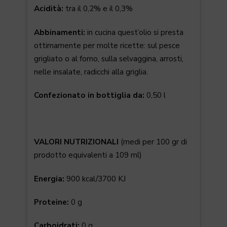
Acidità:
tra il 0,2% e il 0,3%
Abbinamenti:
in cucina quest’olio si presta
ottimamente per molte ricette: sul pesce
grigliato o al forno, sulla selvaggina, arrosti,
nelle insalate, radicchi alla griglia.
Confezionato in bottiglia da:
0,50 l
VALORI NUTRIZIONALI
(medi per 100 gr di
prodotto equivalenti a 109 ml)
Energia:
900 kcal/3700 KJ
Proteine:
0 g
Carboidrati:
0 g