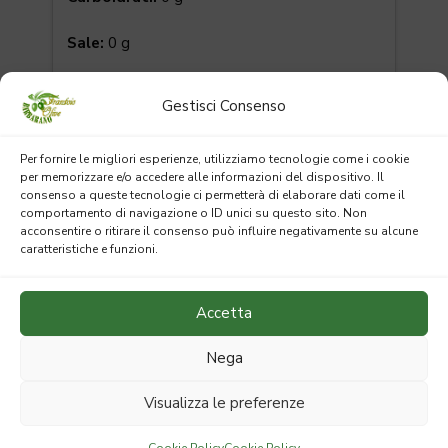
Sale:
0 g
Fibre:
0 g
Gestisci Consenso
Grassi totali:
100 g
Per fornire le migliori esperienze, utilizziamo tecnologie come i cookie
per memorizzare e/o accedere alle informazioni del dispositivo. Il
di cui:
Saturi:
16,7 g
consenso a queste tecnologie ci permetterà di elaborare dati come il
comportamento di navigazione o ID unici su questo sito. Non
Monoinsaturi:
72,7 g
acconsentire o ritirare il consenso può influire negativamente su alcune
caratteristiche e funzioni.
Polinsaturi:
10,6 g
Accetta
Nega
100% PRODOTTO ITALIANO
Visualizza le preferenze
Cookie Policy
Cookie Policy