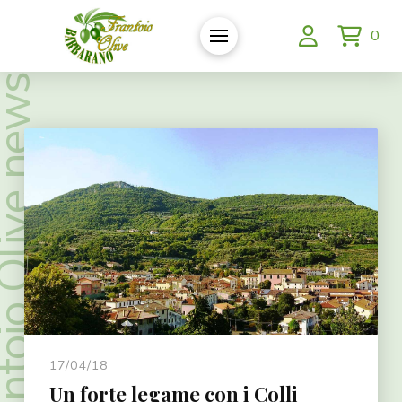
0
oio Olive news.
17/04/18
Un forte legame con i Colli