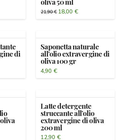
oliva 50 ml
Il
Il
18,00
€
21,90
€
prezzo
prezzo
originale
attuale
era:
è:
21,90 €.
18,00 €.
tante
Saponetta naturale
rgine di
all’olio extravergine di
oliva 100 gr
4,90
€
Latte detergente
lio
struccante all’olio
oliva
extravergine di oliva
200 ml
12,90
€