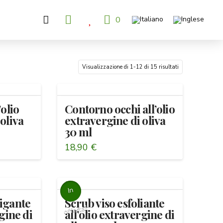
0
Ordina
Visualizzazione di 1-12 di 15 risultati
in
base
’olio
Contorno occhi all’olio
al
oliva
extravergine di oliva
più
30 ml
recente
18,90
€
In
igante
Scrub viso esfoliante
offerta!
rgine di
all’olio extravergine di