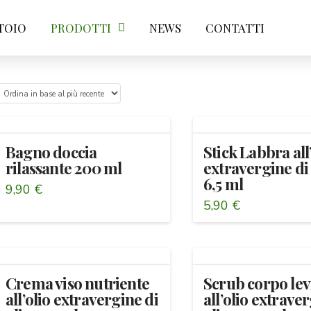
TOIO
PRODOTTI
NEWS
CONTATTI
Bagno doccia
Stick Labbra all
rilassante 200 ml
extravergine di 
6,5 ml
9,90
€
5,90
€
Crema viso nutriente
Scrub corpo lev
all’olio extravergine di
all’olio extrave