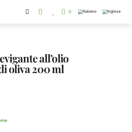
0
evigante all’olio
di oliva 200 ml
eme