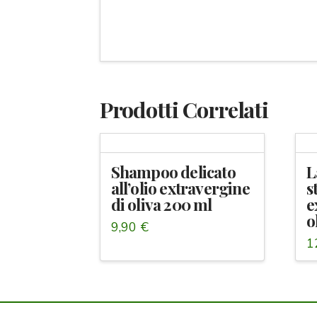
Prodotti Correlati
Shampoo delicato
L
all’olio extravergine
s
di oliva 200 ml
e
o
9,90
€
1