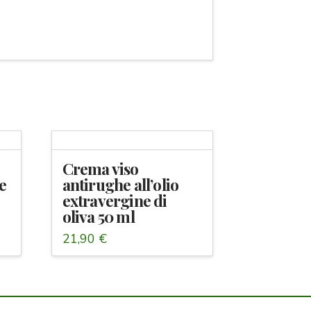
Crema viso
ne
antirughe all’olio
extravergine di
oliva 50 ml
21,90
€