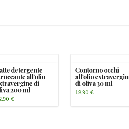
atte detergente
Contorno occhi
truccante all’olio
all’olio extravergi
xtravergine di
di oliva 30 ml
liva 200 ml
18,90
€
2,90
€