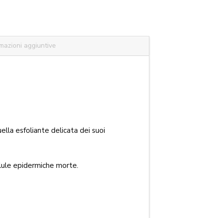
mazioni aggiuntive
ella esfoliante delicata dei suoi
llule epidermiche morte.