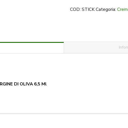
di
COD:
STICK
Categoria:
Crem
oliva
6,5
ml
quantità
Infor
GINE DI OLIVA 6,5 Ml