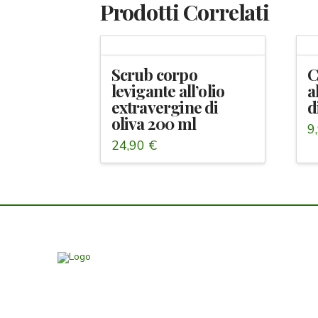
Prodotti Correlati
Scrub corpo
C
levigante all’olio
a
extravergine di
d
oliva 200 ml
9
24,90
€