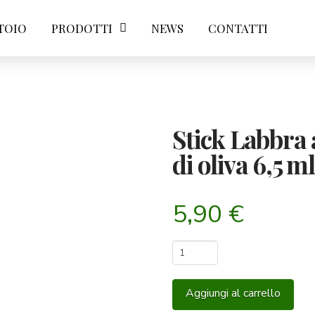
TOIO
PRODOTTI
NEWS
CONTATTI
Stick Labbra 
di oliva 6,5 ml
5,90
€
Stick
Labbra
all'olio
Aggiungi al carrello
extravergine