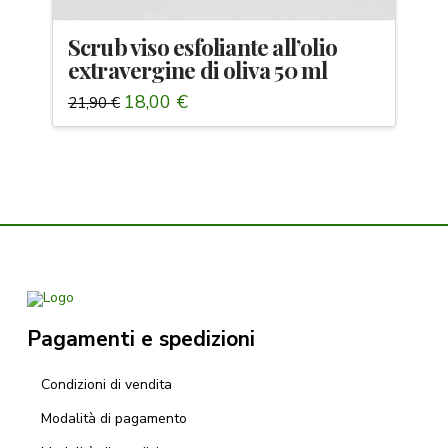
Scrub viso esfoliante all’olio
extravergine di oliva 50 ml
Il
Il
18,00
€
21,90
€
prezzo
prezzo
originale
attuale
era:
è:
21,90 €.
18,00 €.
Pagamenti e spedizioni
Condizioni di vendita
Modalità di pagamento