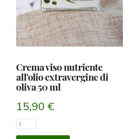
Crema viso nutriente
all’olio extravergine di
oliva 50 ml
15,90
€
Crema
viso
nutriente