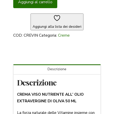
Aggiungi al carrello
all'olio
extravergine
di
oliva
Aggiungi alla lista dei desideri
50
COD:
CREVIN
Categoria:
Creme
ml
quantità
Descrizione
Descrizione
CREMA VISO NUTRIENTE ALL’ OLIO
EXTRAVERGINE DI OLIVA 50 ML
La forza naturale delle Vitamine insieme con